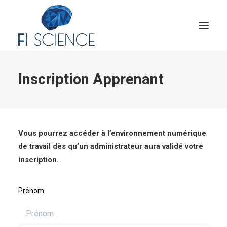
Inscription Apprenant
Conseil
Formation
Blog
Congrès Français de TIP
Vous pourrez accéder à l’environnement numérique
de travail dès qu’un administrateur aura validé votre
Contact
inscription.
MON COMPTE
Prénom