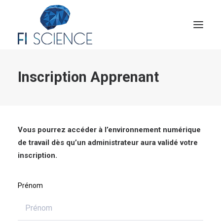
Inscription Apprenant
Conseil
Formation
Blog
Congrès Français de TIP
Vous pourrez accéder à l’environnement numérique
de travail dès qu’un administrateur aura validé votre
Contact
inscription.
MON COMPTE
Prénom