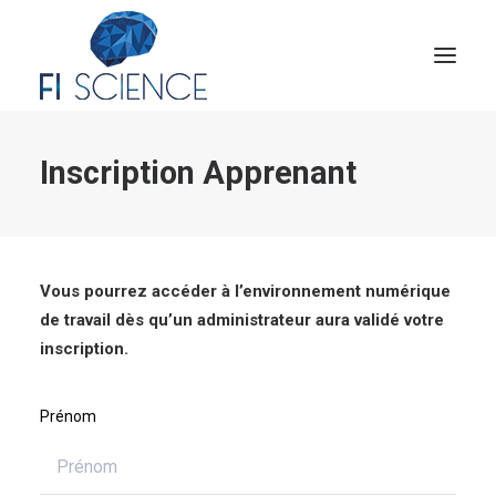
Inscription Apprenant
Conseil
Formation
Blog
Congrès Français de TIP
Vous pourrez accéder à l’environnement numérique
de travail dès qu’un administrateur aura validé votre
Contact
inscription.
MON COMPTE
Prénom