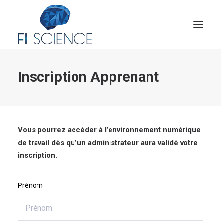
Inscription Apprenant
Conseil
Formation
Blog
Congrès Français de TIP
Vous pourrez accéder à l’environnement numérique
de travail dès qu’un administrateur aura validé votre
Contact
inscription.
MON COMPTE
Prénom