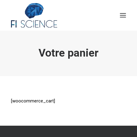
Conseil
Votre panier
Formation
Blog
Congrès Français de TIP
Contact
[woocommerce_cart]
MON COMPTE