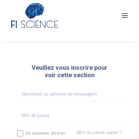
Conseil
Formation
Veuillez vous inscrire pour
Blog
voir cette section
Congrès Français de TIP
Contact
MON COMPTE
Mot de passe oublié ?
Se souvenir de moi