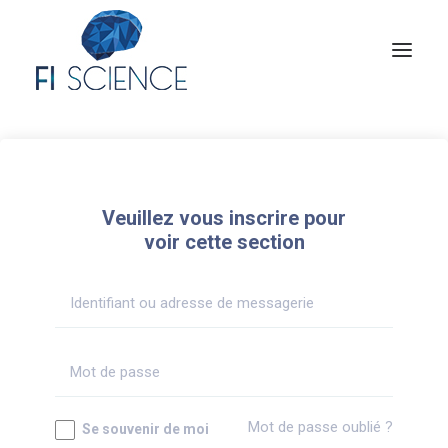
Conseil
Formation
Veuillez vous inscrire pour
Blog
voir cette section
Congrès Français de TIP
Contact
MON COMPTE
Mot de passe oublié ?
Se souvenir de moi