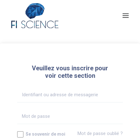
Conseil
Formation
Veuillez vous inscrire pour
Blog
voir cette section
Congrès Français de TIP
Contact
MON COMPTE
Mot de passe oublié ?
Se souvenir de moi