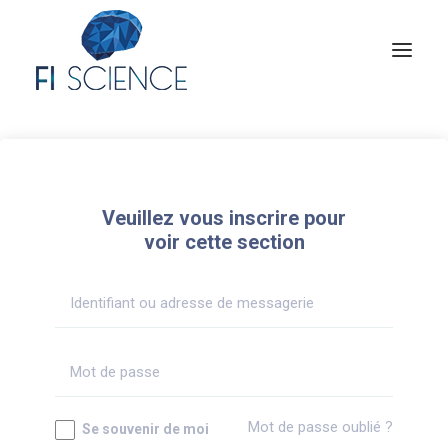
Conseil
Formation
Veuillez vous inscrire pour
Blog
voir cette section
Congrès Français de TIP
Contact
MON COMPTE
Mot de passe oublié ?
Se souvenir de moi