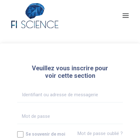
Conseil
Formation
Veuillez vous inscrire pour
Blog
voir cette section
Congrès Français de TIP
Contact
MON COMPTE
Mot de passe oublié ?
Se souvenir de moi