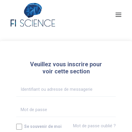
Conseil
Formation
Veuillez vous inscrire pour
Blog
voir cette section
Congrès Français de TIP
Contact
MON COMPTE
Mot de passe oublié ?
Se souvenir de moi