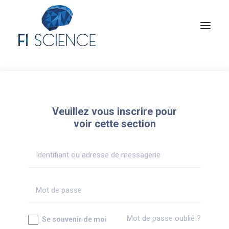
Conseil
Formation
Veuillez vous inscrire pour
Blog
voir cette section
Congrès Français de TIP
Contact
MON COMPTE
Mot de passe oublié ?
Se souvenir de moi