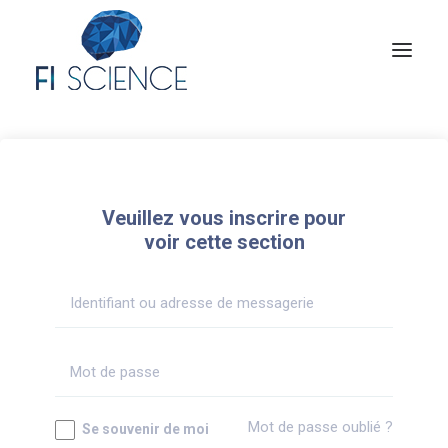
Conseil
Formation
Veuillez vous inscrire pour
Blog
voir cette section
Congrès Français de TIP
Contact
MON COMPTE
Mot de passe oublié ?
Se souvenir de moi