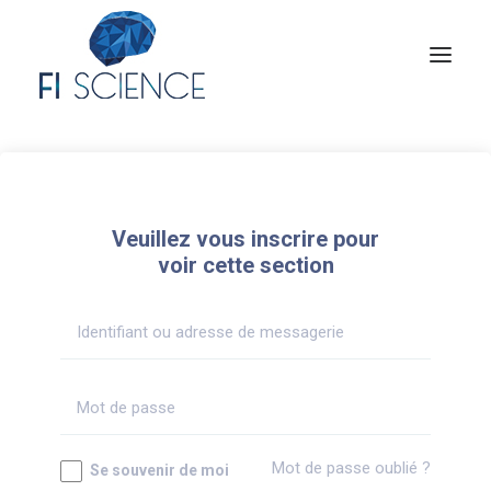
Conseil
Formation
Veuillez vous inscrire pour
Blog
voir cette section
Congrès Français de TIP
Contact
MON COMPTE
Mot de passe oublié ?
Se souvenir de moi