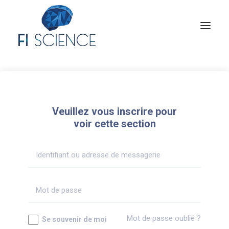
Conseil
Formation
Veuillez vous inscrire pour
Blog
voir cette section
Congrès Français de TIP
Contact
MON COMPTE
Mot de passe oublié ?
Se souvenir de moi