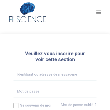
Conseil
Formation
Veuillez vous inscrire pour
Blog
voir cette section
Congrès Français de TIP
Contact
MON COMPTE
Mot de passe oublié ?
Se souvenir de moi