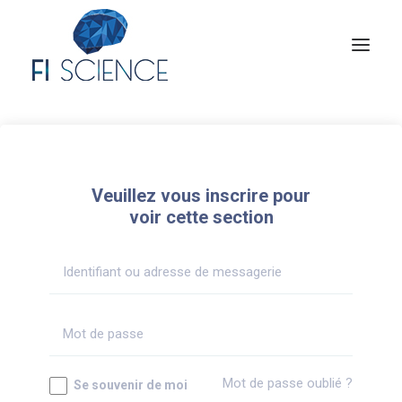
Conseil
Formation
Veuillez vous inscrire pour
Blog
voir cette section
Congrès Français de TIP
Contact
MON COMPTE
Mot de passe oublié ?
Se souvenir de moi