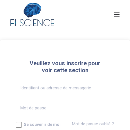
Conseil
Formation
Veuillez vous inscrire pour
Blog
voir cette section
Congrès Français de TIP
Contact
MON COMPTE
Mot de passe oublié ?
Se souvenir de moi