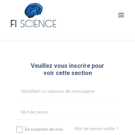
Conseil
Formation
Veuillez vous inscrire pour
Blog
voir cette section
Congrès Français de TIP
Contact
MON COMPTE
Mot de passe oublié ?
Se souvenir de moi