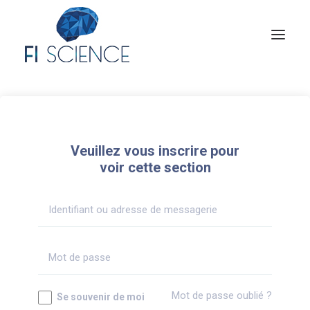
Conseil
Formation
Veuillez vous inscrire pour
Blog
voir cette section
Congrès Français de TIP
Contact
MON COMPTE
Mot de passe oublié ?
Se souvenir de moi