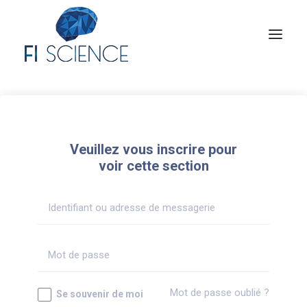
Conseil
Formation
Veuillez vous inscrire pour
Blog
voir cette section
Congrès Français de TIP
Contact
MON COMPTE
Mot de passe oublié ?
Se souvenir de moi