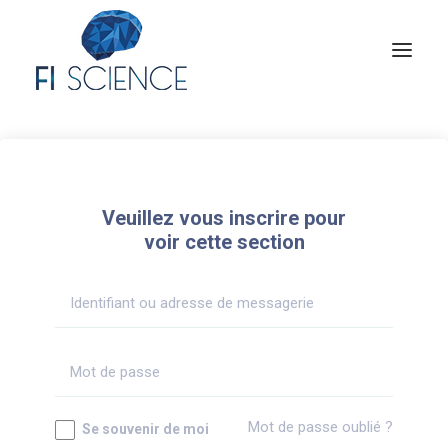
Conseil
Formation
Veuillez vous inscrire pour
Blog
voir cette section
Congrès Français de TIP
Contact
MON COMPTE
Mot de passe oublié ?
Se souvenir de moi