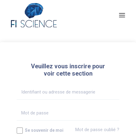
Conseil
Formation
Veuillez vous inscrire pour
Blog
voir cette section
Congrès Français de TIP
Contact
MON COMPTE
Mot de passe oublié ?
Se souvenir de moi