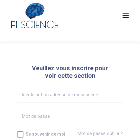
Conseil
Formation
Veuillez vous inscrire pour
Blog
voir cette section
Congrès Français de TIP
Contact
MON COMPTE
Mot de passe oublié ?
Se souvenir de moi