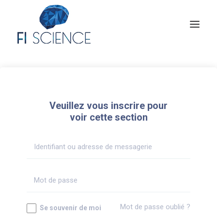
Conseil
Formation
Veuillez vous inscrire pour
Blog
voir cette section
Congrès Français de TIP
Contact
MON COMPTE
Mot de passe oublié ?
Se souvenir de moi