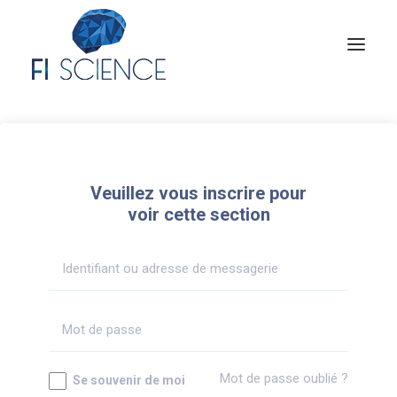
Conseil
Formation
Veuillez vous inscrire pour
Blog
voir cette section
Congrès Français de TIP
Contact
MON COMPTE
Mot de passe oublié ?
Se souvenir de moi