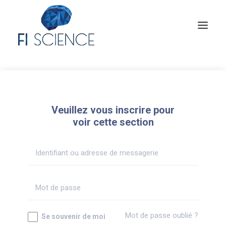
Conseil
Formation
Veuillez vous inscrire pour
Blog
voir cette section
Congrès Français de TIP
Contact
MON COMPTE
Mot de passe oublié ?
Se souvenir de moi