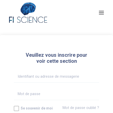
Conseil
Formation
Veuillez vous inscrire pour
Blog
voir cette section
Congrès Français de TIP
Contact
MON COMPTE
Mot de passe oublié ?
Se souvenir de moi