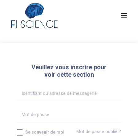
Conseil
Formation
Veuillez vous inscrire pour
Blog
voir cette section
Congrès Français de TIP
Contact
MON COMPTE
Mot de passe oublié ?
Se souvenir de moi