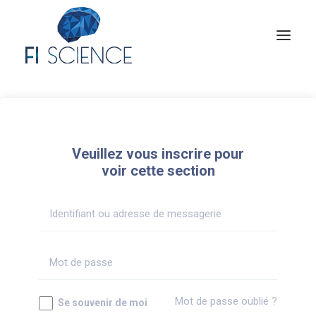
Conseil
Formation
Veuillez vous inscrire pour
Blog
voir cette section
Congrès Français de TIP
Contact
MON COMPTE
Mot de passe oublié ?
Se souvenir de moi