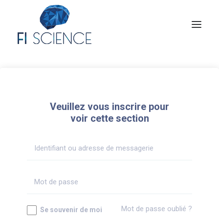
Conseil
Formation
Veuillez vous inscrire pour
Blog
voir cette section
Congrès Français de TIP
Contact
MON COMPTE
Mot de passe oublié ?
Se souvenir de moi