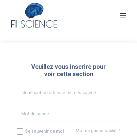
Conseil
Formation
Veuillez vous inscrire pour
Blog
voir cette section
Congrès Français de TIP
Contact
MON COMPTE
Mot de passe oublié ?
Se souvenir de moi