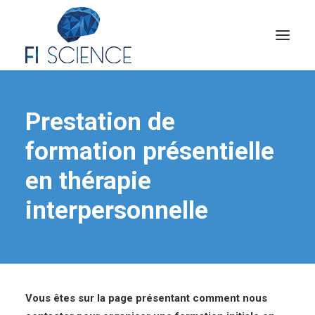
Conseil
Prestation de
Formation
formation présentielle
Blog
en thérapie
Congrès Français de TIP
interpersonnelle
Contact
MON COMPTE
Vous êtes sur la page présentant comment nous