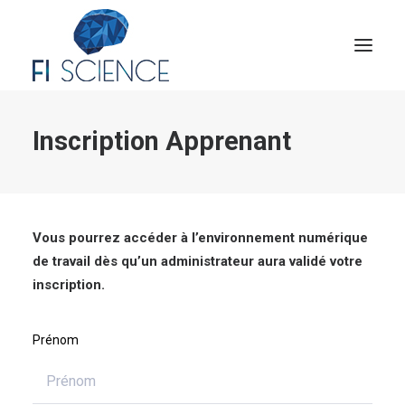
Inscription Apprenant
Conseil
Formation
Blog
Congrès Français de TIP
Vous pourrez accéder à l’environnement numérique
de travail dès qu’un administrateur aura validé votre
Contact
inscription.
MON COMPTE
Prénom